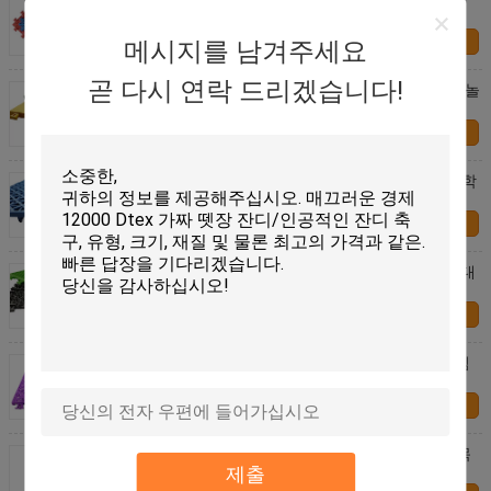
마루
연락처
메시지를 남겨주세요
곧 다시 연락 드리겠습니다!
재상할 수 있는 학교 운동장 마루, 안전 실내 연약한 놀
이 마루청을 깔기
연락처
반대로 마포 강한 배수장치를 마루청을 까는 - 섬광 학
교 운동장 스포츠 없음
연락처
경기 구역 마루, 아이 친절한 옥외 마루 이상으로 반대
로 부불기
연락처
303.8 * 303.8 mm를 마루청을 까는 반대로 미끄러짐
환경 보호 학교 운동장
연락처
적당한 가득 차있는 보호 안전을 마루청을 까는 다 목
적 학교 운동장
제출