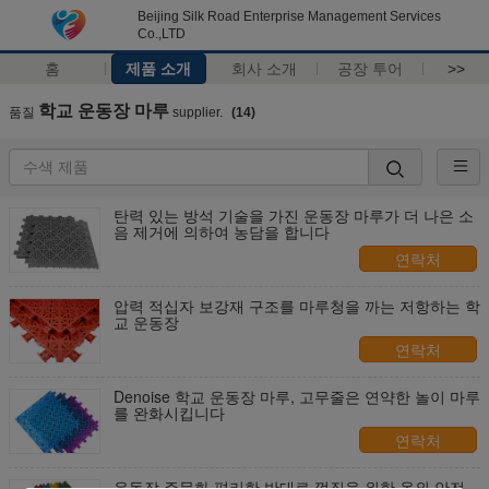
Beijing Silk Road Enterprise Management Services
Co.,LTD
홈
제품 소개
회사 소개
공장 투어
>>
학교 운동장 마루
품질
supplier.
(14)
탄력 있는 방석 기술을 가진 운동장 마루가 더 나은 소
음 제거에 의하여 농담을 합니다
연락처
압력 적십자 보강재 구조를 마루청을 까는 저항하는 학
교 운동장
연락처
Denoise 학교 운동장 마루, 고무줄은 연약한 놀이 마루
를 완화시킵니다
연락처
운동장 주문화 편리한 반대로 껍질을 위한 옥외 안전