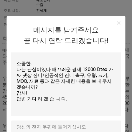
수출
주요 시장:
전세계
연간 매출:
US$ 3000000 - US$ 3500000
PC를 내보내기:
70% - 80%
메시지를 남겨주세요
회사 설명
곧 다시 연락 드리겠습니다!
(우수한 스포츠)는 실내
베이징 실크 로드 기업 관리 서비스 Co., 주식 회사
와 옥외 운동 법원, 유치원을 위한 독점적인 모듈 마루의 중국
주요한 제조자입니다.
우수한 스포츠에는 제조에서 임명에 스포츠 그리고 휴양 마루
분야에 있는 7 년 이상 경험이 있습니다. 사용자에게서 중대한
감사 및 긍정적인 조언을 가진 우리의 우수한 제품을 수입하는
45의 군 상공에 전 세계에서. 스포츠 법원의 이상의 유치원의
200,000 ㎡는 중국에 있는 우리의 직업적인 매트로와 350,000
㎡ 지금까지 적용되고 주로 독점적인 유치원 또는 학교입니다.
우수한 스포츠의 사업 범위는 마루 제품을 맞물리고 있습니다.
그리고 우리는 독점적인 유치원 법원을 개발하기 위하여 투입