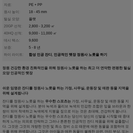
자료:
PE + PP
원사 높이:
18 - 45 mm
털실 모양:
플랫
20GP 선적:
2,800 - 3,200 ㎡
40HQ 선적:
9,000 - 11,000 ㎡
데시 텍스:
9,600
보증:
5 - 8 년
합성 인공 잔디
인공적인 뗏장 정원사 노릇을 하기
하이 라이트:
,
정원 건강한 환경 친화적인을 위해 정원사 노릇을 하는 최고 더 연약한 편평한 털실
모양 인공적인 뗏장
쉬운 임명은 잔디를 정원사 노릇을 하는 가정, 사무실, 운동장 및 애완 동물 지역을
위해 설계됩니다
잔디를 정원사 노릇을 하는
우수한 스포츠는
가정, 사무실, 운동장 및 애완 동물 지
역을 위해 설계됩니다. 분야 녹색과 올리브 녹색의 민감한 조합은 잎을 브라운과 한
쌍이 되어 착색하고 녹색에게 지붕을 짚으로 이는 것은 초대해, 건강하게 봅니다.
잔디를 정원사 노릇을 하는 우수한 스포츠는 당신이 당신의 신발을 시작할 때 중대
하게 느끼는 의외로 안락하고 그러나 튼튼한 인공적인 잔디 제품을 위해 걸출합니
다. 그것은 그것의 개량한 안전 및 최소 정비 소요 때문에 애완 동물을 포함하여 모
두를 위해 완벽합니다. 그것은 아이들과 애완 동물이 불쾌한 파편, 머리 부상, 또는