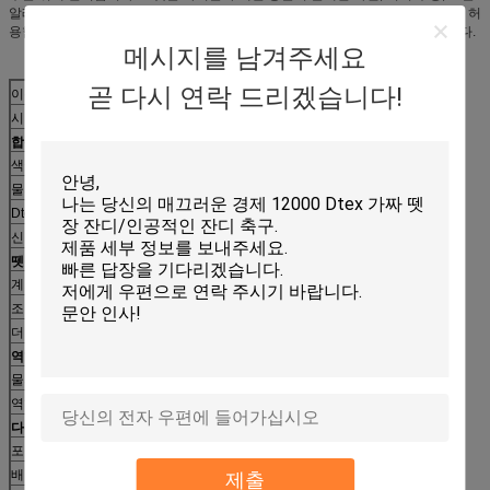
알레르기 반응 없이 안전한 환경에 있는 실내와 야외 활동의 이익을 즐기는 것을 허
용합니다. 우수한 스포츠 인공적인 잔디 제품은 5명 년 제조자의 보장으로 옵니다.
메시지를 남겨주세요
곧 다시 연락 드리겠습니다!
이름
합성 잔디를 정원사 노릇을 하기
시리즈
LR096
합성 잔디를 정원사 노릇을 하기의 털실
색깔
올리브 녹색 + 분야 녹색 + 베이지색 + 밝은 초록색
물자
PE+PP
Dtex
9,600
신청
정원, 지붕, 유치원, 수영풀, 상업적인 지역, 등.
뗏장
계기
3/8" 3/16"
조밀도
13,650 - 63,000 stitches/㎡
더미 고도
18 - 45 mm
역행시키기
물자
PP+Net
역행시키기
PP 피복 + SBR 유액 접착제
다른 사람
포장
PP/PE 영화 덮개를 가진 목록에서 포장하는
배달 시간
순서를 확인한 후에 10-15 일
제출