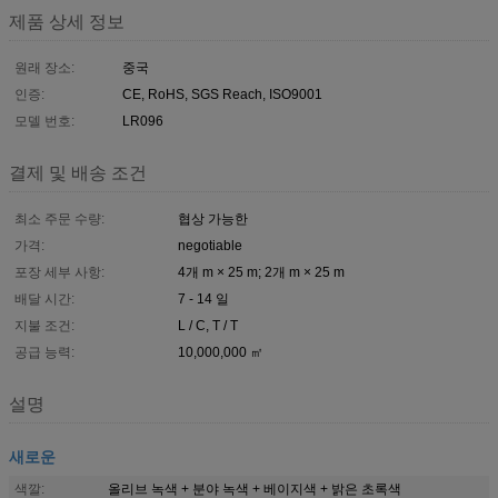
제품 상세 정보
원래 장소:
중국
인증:
CE, RoHS, SGS Reach, ISO9001
모델 번호:
LR096
결제 및 배송 조건
최소 주문 수량:
협상 가능한
가격:
negotiable
포장 세부 사항:
4개 m × 25 m; 2개 m × 25 m
배달 시간:
7 - 14 일
지불 조건:
L / C, T / T
공급 능력:
10,000,000 ㎡
설명
새로운
색깔:
올리브 녹색 + 분야 녹색 + 베이지색 + 밝은 초록색