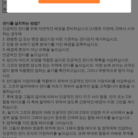
보장
5 - 8 년
증명서
세륨, RoHS의 SGS 도달, ISO9001
잔디를 설치하는 방법?
인공적인 잔디를 위해 자연적인 배경을 준비하십시오 (시멘트 지면에, 2)에서 시작
하는 경우에
1. 편평한 삽 또는 뗏장 절단기로 어떤 기존하는 잔디든지 제거하십시오.
2. 진동 판 쓰레기 압축 분쇄기를 가진 배경을 압축하십시오.
3. 배경에 짠것이 아닌 피복을 놓으십시오.
인공적인 잔디를 놓으십시오
4. 당신의 야드의 모양을 적합한 길이로 인공적인 잔디의 목록을 삭감하십시오.
5. 그것의 영원한 장소에 있는 지역에 잔디를 놓으십시오. 어떤 눈에 보이는 간격도
없이 함께 적합했던 접하는 솔기를 확인하고십시오, 그러나 부분적으로 덮지 마십
시오.
6. 잔디밭의 가장자리를 적합하기 위하여 인공적인 잔디의 가장자리를 삭감하십시
오. 그것의 밑바닥에서 잔디를 자르기 위하여 실용적인 칼을 고착합니다 합동을 사
용하십시오.
7. 후에 껍질 그들의 길이에 따라서 인공적인 잔디 지구 사이 합동. 인치 또는 2와
합동 테이프를 각 측에 절약하기 위하여 맞도록 근본적인 배경의 이젠 그만을 계시
하십시오.
8., 솔기가 그것의 중앙의 아래 인공적인 잔디의 2개의 인접한 지구 사이에서 놓을
경우 달릴 것이다 그래야 당신이 창조한 간격에 있는 합동 테이프를 놓으십시오.
9. 접착제를 가진 합동 테이프를 그리십시오.
10. 그들의 본래와 영원한 위치에 있다 그래야 합동 테이프 및 접착제에 인접하는
인공적인 잔디 조각의 가장자리를 놓으십시오. 모래 부대로 합동의 아래로 무게를