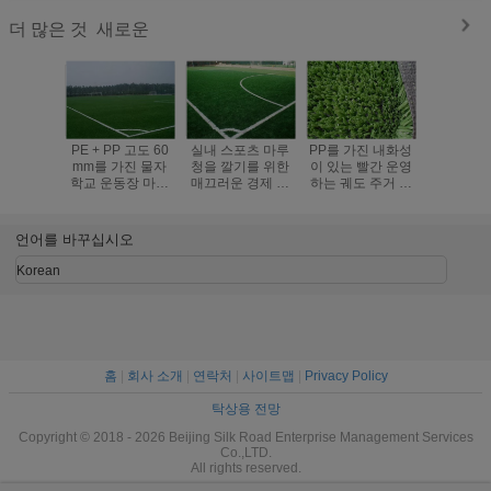
새로운
더 많은 것
PE + PP 고도 60
실내 스포츠 마루
PP를 가진 내화성
Futsal를
mm를 가진 물자
청을 깔기를 위한
이 있는 빨간 운영
도 학교 
학교 운동장 마루
매끄러운 경제 방
하는 궤도 주거 인
루/현실적
털실
수 합성 잔디밭
공적인 뗏장 3/8"
디
언어를 바꾸십시오
Korean
홈
|
회사 소개
|
연락처
|
사이트맵
|
Privacy Policy
탁상용 전망
Copyright © 2018 - 2026 Beijing Silk Road Enterprise Management Services
Co.,LTD.
All rights reserved.