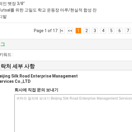
적인 뗏장 3/8"
Futsal를 위한 고밀도 학교 운동장 마루/현실적 합성 잔
디밭
Page 1 of 17
|<
<<
1
2
3
4
5
6
7
태그
키워드 :
락처 세부 사항
eijing Silk Road Enterprise Management
ervices Co.,LTD
회사에 직접 문의 보내기