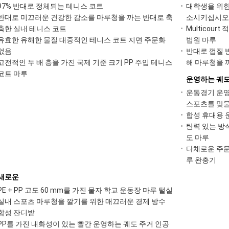
97% 반대로 정체되는 테니스 코트
대학생을 위한
반대로 미끄러운 건강한 감소를 마루청을 까는 반대로 축
소시키십시오
축한 실내 테니스 코트
Multicour
유효한 유해한 물질 대중적인 테니스 코트 지면 주문화
법원 마루
없음
반대로 껍질 
고전적인 두 배 층을 가진 국제 기준 크기 PP 주입 테니스
해 마루청을 
코트 마루
운영하는 궤도
운동경기 운영
스포츠를 맞물
합성 휴대용 
탄력 있는 방
도 마루
다채로운 주문
루 완충기
새로운
PE + PP 고도 60 mm를 가진 물자 학교 운동장 마루 털실
실내 스포츠 마루청을 깔기를 위한 매끄러운 경제 방수
합성 잔디밭
PP를 가진 내화성이 있는 빨간 운영하는 궤도 주거 인공