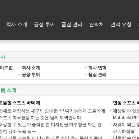
회사 소개
공장 투어
품질 관리
연락처
견적 요청
회사
이트맵:
회사 소개
회사 연혁
공장 투어
품질 관리
품 소개
모듈형 스포츠 바닥 재
연동 스포츠 
반대로 저항하는 내구재 순수한 PP 다기능에게 모듈에게
재상할 수 있
스포츠 마루청을 까는 것은 날씨 퇴색합니다
Multifield
재상할 수 있는 대중적인 본 디자인을 마루청을 까는 건
자격이 되는 
강한 감소 모듈 농구
유기화합물
최고 가동 가능한 비 미끄럼 모듈 바닥 깔개 특허가 주어
이동할 수 있