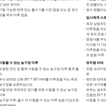
진 낮은 유지비
진 맞물리는 
가동 가능한 탄력 있는 흡수기를 가진 껍질 또는 칩 장수
방수 맞물리는
모듈 옥외 마루 없음
임시에게 스포
옥외 상업적인
마루청을 까는
게 옥외 운동
증명서를 주는
미끄럼 다 기
마루청을 까는 
츠 법원 마루
이동할 수 있는 농구장 마루
유치원 바닥
우량한 견인 공 통제 이동할 수 있는 농구장 마루 충격 흡
위험 프리미엄
수
루
부식 반대로 산화 301 * 301 mm를 마루청을 까는 옥외
편리한 반대로
농구장을 보호하십시오
쉬운 내구재를
저열 반영 국제적인 경기를 위한 이동할 수 있는 농구장
부부는 설치
마루
친절한 25 * 
농구장 마루, 돌기 각 이동할 수 있는 마루 없음 이상으로
이동할 수 있
Antifraying