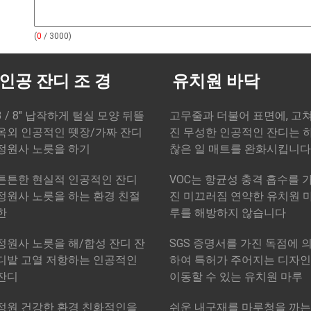
(
0
/ 3000)
인공 잔디 조 경
유치원 바닥
3 / 8" 납작하게 털실 모양 뒤뜰
고무줄과 더불어 표면에, 고
옥외 인공적인 뗏장/가짜 잔디
진 무성한 인공적인 잔디는 
정원사 노릇을 하기
찮은 일 매트를 완화시킵니다
튼튼한 현실적 인공적인 잔디
VOC는 항균성 충격 흡수를 
정원사 노릇을 하는 환경 친절
진 미끄러짐 연약한 유치원 
한
루를 해방하지 않습니다
정원사 노릇을 해/합성 잔디 잔
SGS 증명서를 가진 독점에 
디밭 고열 저항하는 인공적인
하여 특허가 주어지는 디자인
잔디
이동할 수 있는 유치원 마루
정원 건강한 환경 친화적인을
쉬운 내구재를 마루청을 까는