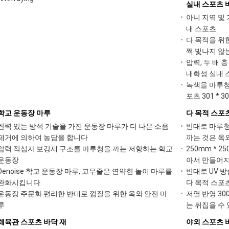
실내 스포츠 
아니 지역 및
내 스포츠
다 목적을 위
쩍 빛나지 않
압력, 두 배
내화성 실내 
녹색을 마루청
포츠 301 * 30
학교 운동장 마루
다 목적 스포
탄력 있는 방석 기술을 가진 운동장 마루가 더 나은 소음
반대로 마루청
제거에 의하여 농담을 합니다
까는 것은 옥
압력 적십자 보강재 구조를 마루청을 까는 저항하는 학교
250mm * 
운동장
아서 만들어지
Denoise 학교 운동장 마루, 고무줄은 연약한 놀이 마루를
반대로 UV 방
완화시킵니다
다 목적 스포
운동장 주문화 편리한 반대로 껍질을 위한 옥외 안전 마
저열 반영 300
루
는 뒤집을 수 
체육관 스포츠 바닥 재
야외 스포츠 