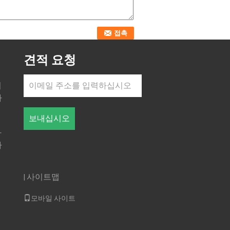
견적 요청
쳐
하
보내십시오
가
마
사이트맵
|
의
모바일 사이트