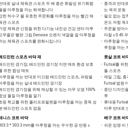
반대로 실내 체육관 스포츠 두 배 층은 휘발성 유기화합
충격과 반대로
물을 마루청을 까는 퇴색합니다
는 옥외 운동
강한 하수구 물 유효한 주문화를 마루청을 까는 빨간 체
필요 없는 접
육관 스포츠
온도 저항 옥
가정 체육관 신청을 위한 다기능 내진성 건강 센터 마루
주문을 받아서
고무줄은 빨판 그립 Denoise 오렌지 색깔을 잘 마루청을
마찰 ≥ 0.45 
까는 체육관 스포츠를 완화시킵니다
마루청을 까는
루청을 까는 
배드민턴 스포츠 바닥 재
풋살 코트 바
배드민턴 경기장, 배드민턴 경기장 지면 매트 환경 보호
Futsal를 
를 위한 합성 매트
듈 스포츠
마루청을 까는 반대로 미끄럼 배드민턴 스포츠, 파랑을
제일 그립, 충격
마루청을 까는 실내 배드민턴 경기장
Futsal 법원
배드민턴 경기장을 위해 재상할 수 있는 아무 오염 100%
중단 디자인을 
합성 물질 마루청을 깔기
루
초등 학교를 위한 폴리프로필렌을 마루청을 까는 중독 성
휴대용 Futs
분 배드민턴 스포츠 없음
마루 반대로 
테니스 코트 바닥
배구 코트 바
303.3 * 303.3 mm를 마루청을 까는 우수한 공 반동 ≥
쉬운 임명 비