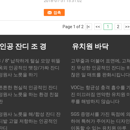
2018-01-31 15:31:02
접촉
Page 1 of 2
|<
<<
1
2
>>
인공 잔디 조 경
유치원 바닥
3 / 8" 납작하게 털실 모양 뒤뜰
고무줄과 더불어 표면에, 고
옥외 인공적인 뗏장/가짜 잔디
진 무성한 인공적인 잔디는 
정원사 노릇을 하기
찮은 일 매트를 완화시킵니다
튼튼한 현실적 인공적인 잔디
VOC는 항균성 충격 흡수를 
정원사 노릇을 하는 환경 친절
진 미끄러짐 연약한 유치원 
한
루를 해방하지 않습니다
정원사 노릇을 해/합성 잔디 잔
SGS 증명서를 가진 독점에 
디밭 고열 저항하는 인공적인
하여 특허가 주어지는 디자인
잔디
이동할 수 있는 유치원 마루