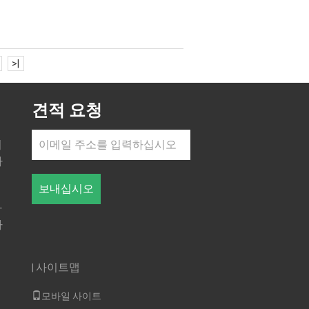
>|
견적 요청
쳐
하
보내십시오
가
마
사이트맵
|
의
모바일 사이트