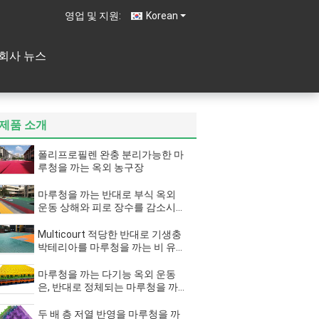
영업 및 지원:
Korean
회사 뉴스
제품 소개
폴리프로필렌 완충 분리가능한 마
루청을 까는 옥외 농구장
마루청을 까는 반대로 부식 옥외
운동 상해와 피로 장수를 감소시키
기
Multicourt 적당한 반대로 기생충
박테리아를 마루청을 까는 비 유독
한 옥외 운동
마루청을 까는 다기능 옥외 운동
은, 반대로 정체되는 마루청을 까
는 지구 결코 휘게 하지 않습니다
두 배 층 저열 반영을 마루청을 까