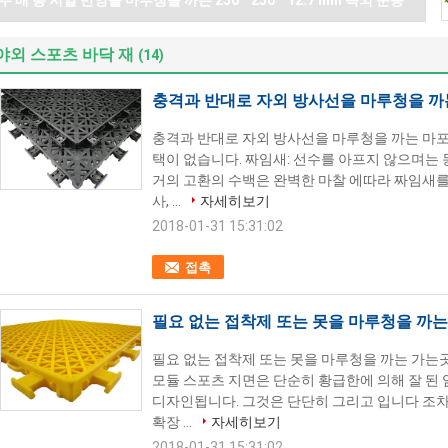
두 배 층 저열 반영을 마루청을 까는 250 * 250 * 12.7 mm 옥외 운동
야외 스포츠 바닥 재
(14)
충격과 반대로 자외 방사선을 마루청을 까
충격과 반대로 자외 방사선을 마루청을 까는 마포
택이 없습니다. 짜임새: 선수를 아프지 않으며는 
거의 고환의 수백은 완벽한 마찰 에따라 짜임새를
사, ...
자세히보기
2018-01-31 15:31:02
접촉
필요 없는 접착제 또는 못을 마루청을 까는
필요 없는 접착제 또는 못을 마루청을 까는 가는
모듈 스포츠 지면은 단순히 황급한에 의해 잘 된
디자인됩니다. 그것은 단단히 그리고 입니다 조
확장 ...
자세히보기
2018-01-31 15:31:02