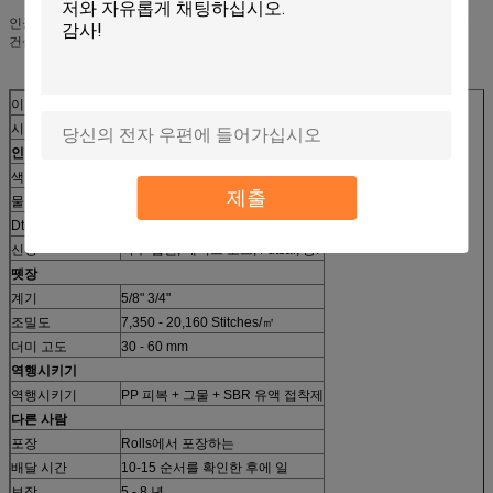
인공적인 뗏장의 다량 합격이 있고 1972에 의해 인공적인 뗏장은 많은 축구장을
건설하기에서 이용되었습니다.
이름
스포츠 인공적인 잔디
시리즈
SD120
인공적인 잔디의 털실
색깔
, 백색 분야 녹색 황록색
제출
물자
PE+PP
Dtex
12,000
신청
축구 법원, 테니스 코트, Futsal, 등.
뗏장
계기
5/8" 3/4"
조밀도
7,350 - 20,160 Stitches/㎡
더미 고도
30 - 60 mm
역행시키기
역행시키기
PP 피복 + 그물 + SBR 유액 접착제
다른 사람
포장
Rolls에서 포장하는
배달 시간
10-15 순서를 확인한 후에 일
보장
5 - 8 년