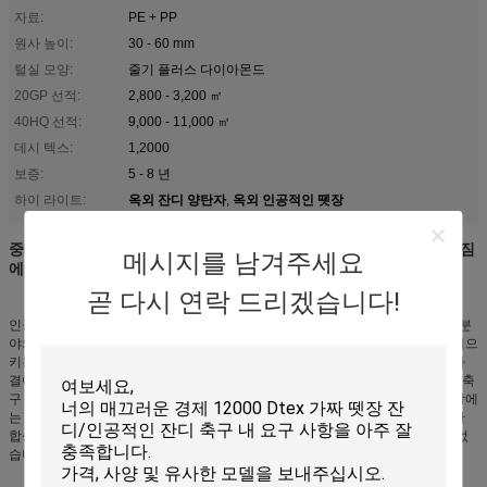
자료:
PE + PP
원사 높이:
30 - 60 mm
털실 모양:
줄기 플러스 다이아몬드
20GP 선적:
2,800 - 3,200 ㎡
40HQ 선적:
9,000 - 11,000 ㎡
데시 텍스:
1,2000
보증:
5 - 8 년
옥외 잔디 양탄자
옥외 인공적인 뗏장
하이 라이트:
,
중대한 거친 저항을 가진 Futsal를 위한 합성 뗏장이 반대로 미끄러짐
메시지를 남겨주세요
에 의하여
곧 다시 연락 드리겠습니다!
인공적인 잔디는 염려한 몇몇으로 환영되지 않으며 발행하지 않습니다. 스포츠 분
야의 건축을 위한 인공적인 뗏장의 사용에 주요 쟁점은 화상 뿐 아니라 물집을 일으
키는 원인이 될 수 있었다 이었습니다. 합성 잔디는 자연적인 잔디의 냉각 효과가
결여되었다는 것을 이차적으로, 믿어졌습니다. 그러나 스탠포드 연구소 및 미국 축
구 리그의 선언은 이 문제점을 해결하는 것을 도왔습니다. 이 몸은 인공적인 뗏장에
는 그것에 놀아 축구 선수에게 건강위험이 없다 분명히 했습니다. 이 선언은 또한
합성 뗏장 분야, 조경 및 정원의 건축에 있는 일컬어 가짜 뗏장의 사용을 밀어주었
습니다.