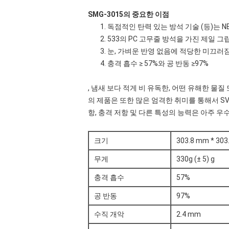
SMG-3015의 중요한 이점
1. 독점적인 탄력 있는 방석 기술 (등)
2. 533의 PC 고무줄 방석을 가진 제일 그립 
3. 눈, 가벼운 반영 없음에 적당한 미끄러
4. 충격 흡수 ≥ 57%와 공 반동 ≥97%
, 냄새 보다 적게 비 유독한, 어떤 유해한 물
의 제품은 또한 많은 엄격한 취미를 통해서 SVH
항, 충격 저항 및 다른 특성의 능력은 아주 우
크기
303.8 mm * 303
무게
330g (± 5) g
충격 흡수
57%
공 반동
97%
수직 개악
2.4 mm