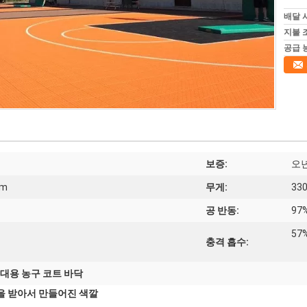
배달 
지불 
공급 
보증:
오
mm
무게:
330
공 반동:
97
57
충격 흡수:
대용 농구 코트 바닥
을 받아서 만들어진 색깔