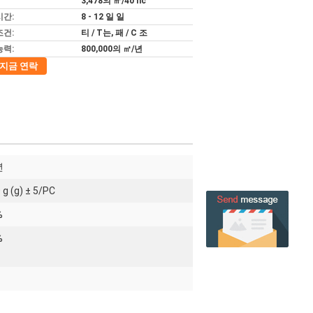
3,478의 ㎡/40 hc
시간:
8 - 12 일 일
조건:
티 / T는, 패 / C 조
능력:
800,000의 ㎡/년
지금 연락
년
 g (g) ± 5/PC
%
%