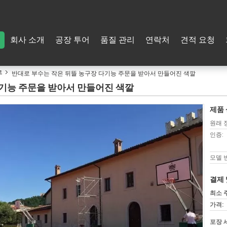
회사 소개
공장 투어
품질 관리
연락처
견적 요청
루
반대로 부수는 작은 뒤뜰 농구장 다기능 주문을 받아서 만들어진 색깔
다기능 주문을 받아서 만들어진 색깔
제품 
원래 
인증:
모델 
결제 
최소 
가격:
포장 