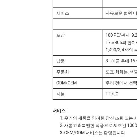
서비스
자유로운 법원 디
포장
100 PC/판지, 9
175/405의 판지/2
1,490/3,478의 ㎡
납품
8 - 예금 후에 15
주문화
도표 회화는, 색
ODM/OEM
우리 것에서 선
지불
TT/LC
서비스:
1. 우리의 제품을 염려한 당신 조회 또는 
2. 새롭고 & 특별한 작풍으로 제조된 1
3. OEM/ODM 서비스는 환영됩니다.