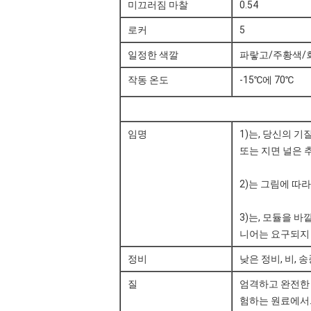
미끄러짐 마찰
0.54
로커
5
일정한 색깔
파랗고/주황색/
작동 온도
-15℃에 70℃
임명
1)는, 당신의 
또는 지면 널은 
2)는 그림에 따라
3)는, 모듈을 
니어는 요구되지
정비
낮은 정비, 비, 
질
엄격하고 완전한 
험하는 원료에서.