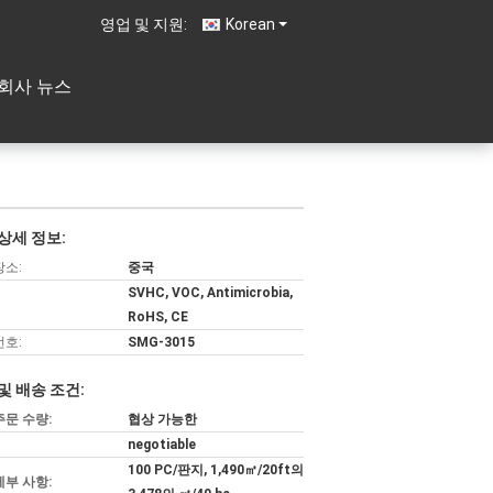
영업 및 지원:
Korean
회사 뉴스
상세 정보:
장소:
중국
SVHC, VOC, Antimicrobia,
RoHS, CE
번호:
SMG-3015
및 배송 조건:
주문 수량:
협상 가능한
negotiable
100 PC/판지, 1,490㎡/20ft의
세부 사항: